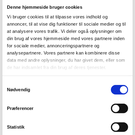
Styrelsen for It og Læring koordinerer den fællesnordiske
Denne hjemmeside bruger cookies
planlægning af begivenheden.
Vi bruger cookies til at tilpasse vores indhold og
annoncer, til at vise dig funktioner til sociale medier og til
at analysere vores trafik. Vi deler også oplysninger om
din brug af vores hjemmeside med vores partnere inden
for sociale medier, annonceringspartnere og
analysepartnere. Vores partnere kan kombinere disse
Information og ‘Pre-registration’ på
data med andre oplysninger, du har givet dem, eller som
BETTshow’s hjemmeside
de har indsamlet fra din brug af deres tjenester.
Omtale på BETT.dk
S
Nødvendig
a
m
t
Præferencer
y
Kontakt
k
k
Statistik
e
Claus Berg