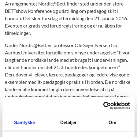
Arrangementet Nordic@Bett finder sted under den store
BETTshow konference og udstilling om pædagogisk it i
London. Det sker torsdag eftermiddag den 21. januar 2016.
Eventen er gratis ved forudregistrering og er nu åben for
tilmeldinger.
Under Nordic@Bett vil professor Ole Sejer Iversen fra
Aarhus Universitet fortælle om sin nye undersøgelse: “Hvor
langt er de nordiske lande med at bruge it i undervisningen,
når det handler om det 21. århundredes kompetencer?”.
Derudover vil elever, lærere, pædagoger og ledere vise gode
eksempler med it-pædagogisk praksis i Norden. De nordiske
lande er alle kommet langt i deres anvendelse af it på
undervisningsområdet og har mange fællesnævnere i deres
tilgange til uddannelse. Derfor er der god inspiration at
hente på tværs af de nordiske lande.
Samtykke
Detaljer
Om
Nordic@Bett arrangeres af de nordiske
undervisningsministerier og andre samarbejdspartnere.