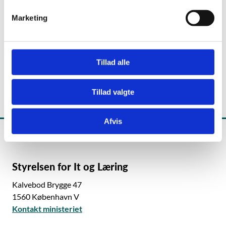
v
Marketing
Chefkonsulent
a
l
E-mail:
Claus.Berg@stil.dk
g
Tillad alle
Telefon:
35878334
Tillad valgte
Afvis
Styrelsen for It og Læring
Kalvebod Brygge 47
1560 København V
Kontakt ministeriet