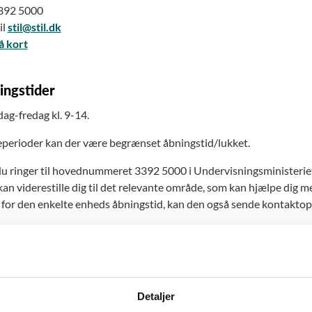
3392 5000
il
stil@stil.dk
å kort
ingstider
g-fredag kl. 9-14.
ieperioder kan der være begrænset åbningstid/lukket.
u ringer til hovednummeret 3392 5000 i Undervisningsministeriet
an viderestille dig til det relevante område, som kan hjælpe dig m
for den enkelte enheds åbningstid, kan den også sende kontaktoply
mere om voicebotten.
ondatapolitik
Detaljer
voicebottens persondatapolitik