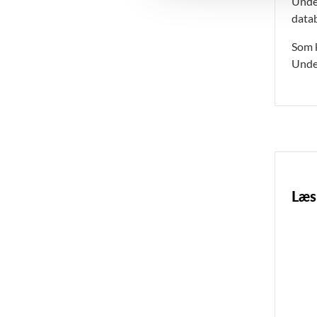
Under
g
datab
Som k
Unde
Læs