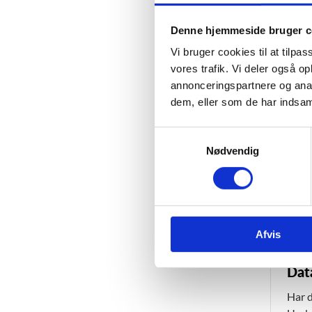
Denne hjemmeside bruger c
Vi bruger cookies til at tilpas
vores trafik. Vi deler også 
Pre
annonceringspartnere og anal
Er d
dem, eller som de har indsaml
pres
S
Nødvendig
a
Bil
m
t
Ønsk
y
k
Afvis
k
e
v
Dat
a
Har d
l