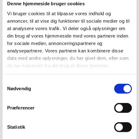
få mennesker til at arbejde sammen. Det job, han har fået nu,
Denne hjemmeside bruger cookies
kommer til at bringe alle hans erfaringer i spil, og jeg er sikker
Vi bruger cookies til at tilpasse vores indhold og
på, han kommer til at gøre en kæmpe indsats for Kræftens
annoncer, til at vise dig funktioner til sociale medier og til
Bekæmpelse.”
at analysere vores trafik. Vi deler også oplysninger om
Jesper Fisker har tidligere været departementschef i
din brug af vores hjemmeside med vores partnere inden
Indenrigs- og Sundhedsministeriet og Socialministeriet.
for sociale medier, annonceringspartnere og
Desuden har han blandt andet været direktør i
analysepartnere. Vores partnere kan kombinere disse
Sundhedsstyrelsen, kommunaldirektør i Hillerød Kommune
data med andre oplysninger, du har givet dem, eller som
og direktør for Sundheds- og Omsorgsforvaltningen i
de har indsamlet fra din brug af deres tjenester.
Københavns Kommune.
S
Nødvendig
a
m
t
Præferencer
y
Kontakt
k
k
Statistik
Pressetelefon (kun for journalister)
e