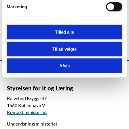
v
Børne- og Undervisningsministeriet
Marketing
a
l
Telefon:
+45 22 40 09 30
g
(Du kan ikke sende sms til pressetelefonen)
Tillad alle
Tillad valgte
Afvis
Styrelsen for It og Læring
Kalvebod Brygge 47
1560 København V
Kontakt ministeriet
Undervisningsministeriet