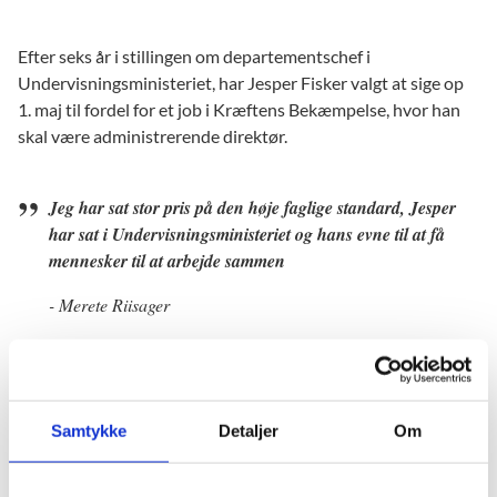
Efter seks år i stillingen om departementschef i
Undervisningsministeriet, har Jesper Fisker valgt at sige op
1. maj til fordel for et job i Kræftens Bekæmpelse, hvor han
skal være administrerende direktør.
Jeg har sat stor pris på den høje faglige standard, Jesper
har sat i Undervisningsministeriet og hans evne til at få
mennesker til at arbejde sammen
- Merete Riisager
Undervisningsminister Merete Riisager siger:
“Jeg vil gerne ønske Jesper Fisker tillykke med hans nye
Samtykke
Detaljer
Om
stilling. Jeg har sat stor pris på den høje faglige standard,
Jesper har sat i Undervisningsministeriet og hans evne til at