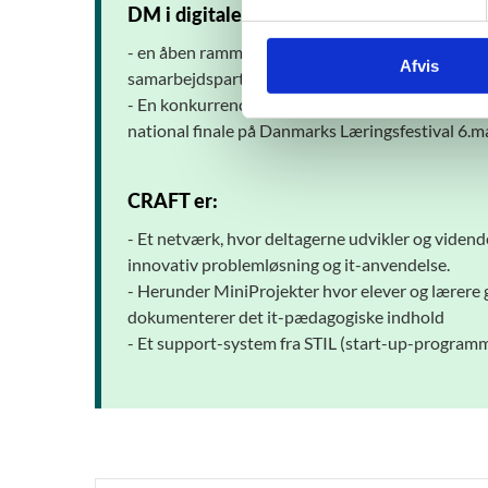
DM i digitale skills er:
y
k
-
en åben ramme for arbejdet med it og innovatio
Afvis
k
samarbejdspartnere etcetera er op til de enkelt
e
-
En konkurrence i “digitale skills” (it, samarbe
v
national finale på Danmarks Læringsfestival 6.m
a
l
g
CRAFT er:
-
Et netværk, hvor deltagerne udvikler og videndel
innovativ problemløsning og it-anvendelse.
-
Herunder MiniProjekter hvor elever og lærere 
dokumenterer det it-pædagogiske indhold
-
Et support-system fra STIL (start-up-programm