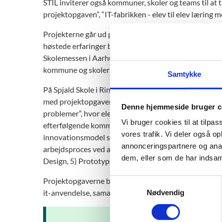
STIL inviterer også kommuner, skoler og teams til at 
projektopgaven”, “IT-fabrikken - elev til elev læring 
Projekterne går ud på, at deltagerne udvikler og afprø
høstede erfaringer bliver præsenteret på Danmarks 
Skolemessen i Aarhus den 18.-19. april 2018. Derudover
kommune og skoler ideer til, hvordan de selv kan ko
Samtykke
På Spjald Skole i Ringkøbing-Skjern Kommune er lære
med projektopgaven med en innovativ og digital ton
Denne hjemmeside bruger c
problemer”, hvor elever igennem en undersøgende fase
Vi bruger cookies til at tilpas
efterfølgende komme med ideer til, hvordan de reel
vores trafik. Vi deler også 
innovationsmodel som rammen omkring projektugen. De
annonceringspartnere og anal
arbejdsproces ved af skulle igennem følgende seks fas
dem, eller som de har indsaml
Design, 5) Prototype, 6) Pitch.
Projektopgaverne bliver vurderet efter CRAFTs vurd
S
it-anvendelse, samarbejde og kompetent kommunika
Nødvendig
a
m
t