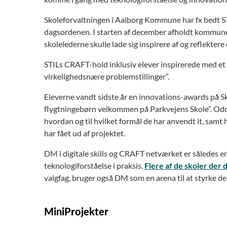
Skoleforvaltningen i Aalborg Kommune har fx bedt ST
dagsordenen. I starten af december afholdt kommunen
skolelederne skulle lade sig inspirere af og reflektere
STILs CRAFT-hold inklusiv elever inspirerede med et o
virkelighedsnære problemstillinger”.
Eleverne vandt sidste år en innovations-awards på 
flygtningebørn velkommen på Parkvejens Skole”. Odder
hvordan og til hvilket formål de har anvendt it, sam
har fået ud af projektet.
DM i digitale skills og CRAFT netværket er således en
teknologiforståelse i praksis.
Flere af de skoler der
valgfag, bruger også DM som en arena til at styrke de
MiniProjekter