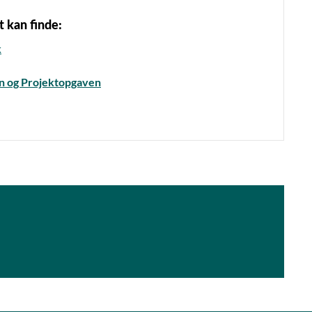
 kan finde:
k
en og Projektopgaven