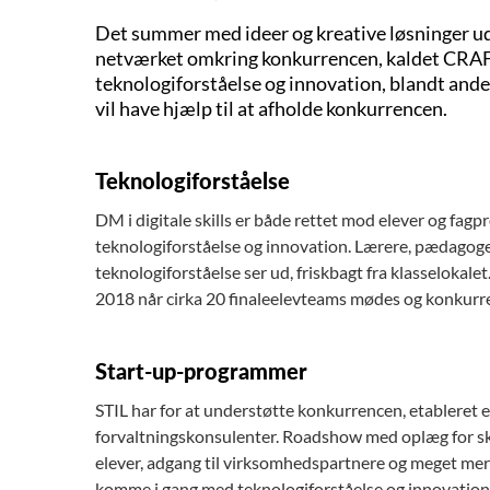
Det summer med ideer og kreative løsninger ude 
netværket omkring konkurrencen, kaldet CRAFT
teknologiforståelse og innovation, blandt and
vil have hjælp til at afholde konkurrencen.
Teknologiforståelse
DM i digitale skills er både rettet mod elever og fagp
teknologiforståelse og innovation. Lærere, pædagoger
teknologiforståelse ser ud, friskbagt fra klasselokale
2018 når cirka 20 finaleelevteams mødes og konkurrer
Start-up-programmer
STIL har for at understøtte konkurrencen, etableret 
forvaltningskonsulenter. Roadshow med oplæg for s
elever, adgang til virksomhedspartnere og meget mere
komme i gang med teknologiforståelse og innovation