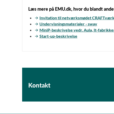
Læs mere på EMU.dk, hvor du blandt andet
Invitation til netværksmødet CRAFTvær
Undervisningsmaterialer - sway
MiniP-beskrivelse vedr. Aula, It-fabrikk
Start-up-beskrivelse
Kontakt