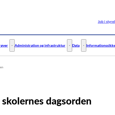
Job i styre
prøver
Administration og infrastruktur
Data
Informationssikke
ejledning - Flere links
Digitale test og prøver - Flere links
Administration og infrastruktur 
Data - Flere links
den
å skolernes dagsorden