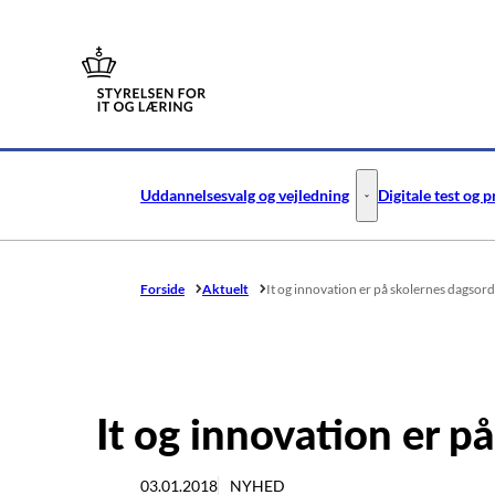
Gå til forsiden
Uddannelsesvalg og vejledning
Digitale test og 
Uddannelsesvalg og v
Forside
Aktuelt
It og innovation er på skolernes dagsor
It og innovation er p
03.01.2018
NYHED