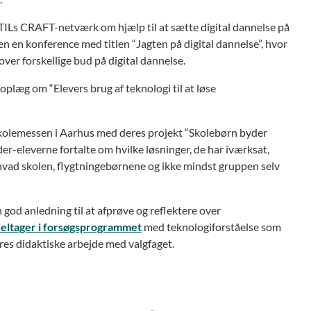
ILs CRAFT-netværk om hjælp til at sætte digital dannelse på
 en konference med titlen “Jagten på digital dannelse”, hvor
 over forskellige bud på digital dannelse.
plæg om “Elevers brug af teknologi til at løse
Skolemessen i Aarhus med deres projekt “Skolebørn byder
-eleverne fortalte om hvilke løsninger, de har iværksat,
t hvad skolen, flygtningebørnene og ikke mindst gruppen selv
 god anledning til at afprøve og reflektere over
 deltager i forsøgsprogrammet
med teknologiforståelse som
res didaktiske arbejde med valgfaget.