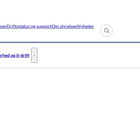
lsen
Driftsstatus og support
Om styrelsen
Nyheder
Fold søgefelt ud
rhed og it-drift
- Flere links
Informationssikkerhed og it-drift - Flere links