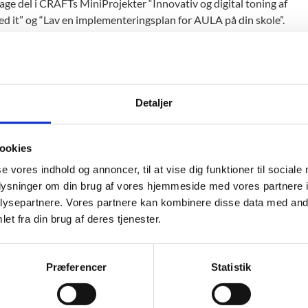
tage del i CRAFTs MiniProjekter “Innovativ og digital toning af
med it” og “Lav en implementeringsplan for AULA på din skole”.
ver forskellige prototyper i egen klasse og på egen skole. De
Læringsfestival i København den 7. marts 2018 og på
 vil der blive udgivet et illustrativt idékatalog, som kan give
mme i gang med arbejdet.
Detaljer
r Anne Maria Nørgaard og hendes 9. klasse i øjeblikket i gang
ing. De arbejder ud fra overemnet “Hverdagens små
ookies
 skal finde viden om og forstå en lokal problemstilling og
se vores indhold og annoncer, til at vise dig funktioner til sociale
t kan løse det. Anne Maria anvender CRAFTs
oplysninger om din brug af vores hjemmeside med vores partnere i
t vil sige, at eleverne stilladseres igennem den åbne
ysepartnere. Vores partnere kan kombinere disse data med andr
er: 1) Real World Problem, 2) Research, 3) Idégenerering, 4)
et fra din brug af deres tjenester.
eringskriterier inden for problemløsning og kommunikation,
tion.
Præferencer
Statistik