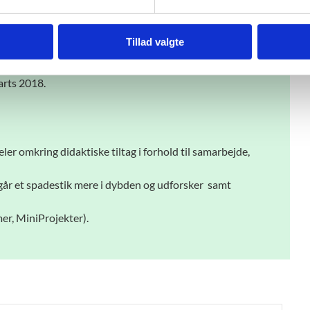
n (Hvilke design- og innovationsprocesser, tilgange,
Tillad valgte
e kommuner).
jde og innovation) for elever i kommunerne og med en
arts 2018.
er omkring didaktiske tiltag i forhold til samarbejde,
går et spadestik mere i dybden og udforsker samt
er, MiniProjekter).