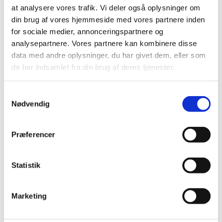
at analysere vores trafik. Vi deler også oplysninger om
din brug af vores hjemmeside med vores partnere inden
for sociale medier, annonceringspartnere og
analysepartnere. Vores partnere kan kombinere disse
data med andre oplysninger, du har givet dem, eller som
de har indsamlet fra din brug af deres tjenester.
S
Nødvendig
a
m
t
Præferencer
y
Tallene viser desuden, at de fleste studenter dimitterer fra
k
stx – 53 procent af studenterne kommer herfra.
k
Statistik
e
Læs mere
v
Marketing
a
Tabelnotat (pdf)
l
Tal om de gymnasiale uddannelser