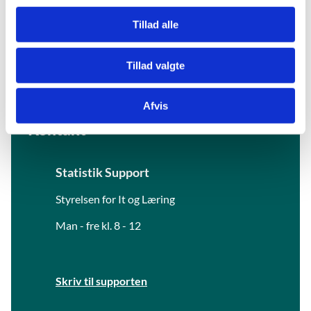
g
(uddannelsesstatistik.dk)
Tillad alle
Tillad valgte
Afvis
Kontakt
Statistik Support
Styrelsen for It og Læring
Man - fre kl. 8 - 12
Skriv til supporten