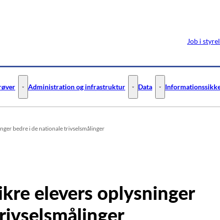
Job i styre
prøver
Administration og infrastruktur
Data
Informationssikke
ejledning - Flere links
Digitale test og prøver - Flere links
Administration og infrastruktur 
Data - Flere links
nger bedre i de nationale trivselsmålinger
ikre elevers oplysninger
trivselsmålinger