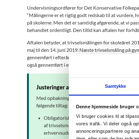
Undervisningsordfører for Det Konservative Folkepart
“Målingerne er et rigtig godt redskab til at vurdere,
på skolerne. Men det er samtidig afgørende, at vi passer
behandlet ordentligt. Den tillid kan aftalen her forhåb
Aftalen betyder, at trivselsmålingen for skoleåret 
maj til den 14. juni 2019. Næste trivselsmåling på 
gennemført i efteråret 2019. Den første trivselsmå
også gennemført i efteråret 2019.
Samtykke
Justeringer af de nationale trivselsmålin
Med opbakning fra forligs- og aftalekredsene p
følgende tiltag:
Denne hjemmeside bruger c
Vi bruger cookies til at tilpas
Obligatorisk anvendelse af Undervisningsmini
vores trafik. Vi deler også 
af trivselsmålingen på folkeskoleområdet og t
annonceringspartnere og anal
erhvervsuddannelsesområdet samt den forb
dem, eller som de har indsaml