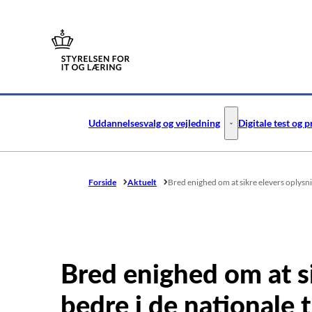
Gå til forsiden
Uddannelsesvalg og vejledning
Digitale test og 
Uddannelsesvalg og v
Forside
Aktuelt
Bred enighed om at sikre elevers oplysni
Bred enighed om at s
bedre i de nationale 