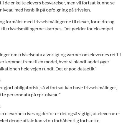
il de enkelte elevers besvarelser, men vil fortsat kunne se
eniveau med henblik på opfølgning på trivslen.
formålet med trivselsmålingerne til elever, forældre og
 til trivselsmålingerne skærpes. Det gælder for eksempel
ringer om trivselsdata alvorligt og værner om elevernes ret til
og er kommet frem til en model, hvor vi blandt andet øger
kationen hele vejen rundt. Det er god dataetik.”
:
r gjort obligatorisk, så vi fortsat kan have trivselsmålinger,
tte persondata på cpr-niveau.”
:
an eleverne trives og derfor er det også vigtigt, at eleverne er
 Med denne aftale kan vi nu forhåbentlig fortsætte