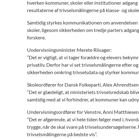
hverken kommuner, skoler eller institutioner adgang t
resultaterne af trivselsmålingerne på klasse- og skol
Samtidig styrkes kommunikationen om anvendelsen og 
skoler, ligesom sikkerheden om tredje parters adgang
forskere.
Undervisningsminister Merete Riisager:
”Det er vigtigt, at vi tager forældre og elevers bekym
privatliv. Derfor har vi set trivselsmålingerne efter 
sikkerheden omkring trivselsdata og styrker kommuni
Skoleordfører for Dansk Folkeparti, Alex Ahrendtsen
“Det er glædeligt, at ministeriets trivselsredskab blive
samtidig med at vi forhindrer, at kommuner kan udny
Undervisningsordfører for Venstre, Anni Matthiesen
”Det er afgørende, at vi hele tiden følger med i, hvord
trygge, når de skal svare på trivselsundersøgelserne.
trivselsmålingerne på bedste vis”.