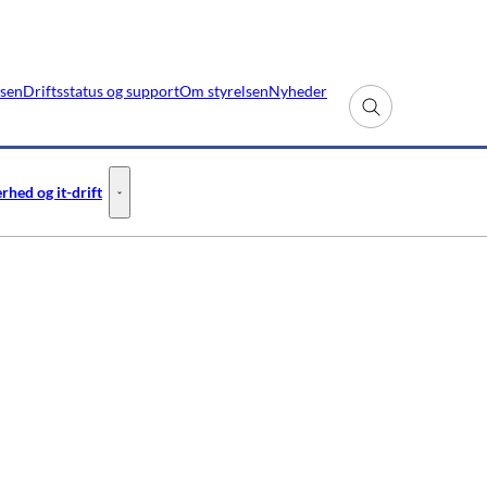
lsen
Driftsstatus og support
Om styrelsen
Nyheder
Fold søgefelt ud
rhed og it-drift
- Flere links
Informationssikkerhed og it-drift - Flere links