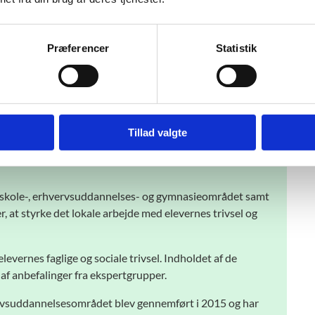
ed, at data kun stilles til rådighed for eksempelvis
tik.
e af trivselsmålingerne (i forlængelse af den indsats,
Præferencer
Statistik
t alt vejledningsmateriale blev opdateret og præciseret).
Tillad valgte
keskole-, erhvervsuddannelses- og gymnasieområdet samt
 at styrke det lokale arbejde med elevernes trivsel og
levernes faglige og sociale trivsel. Indholdet af de
 af anbefalinger fra ekspertgrupper.
vervsuddannelsesområdet blev gennemført i 2015 og har