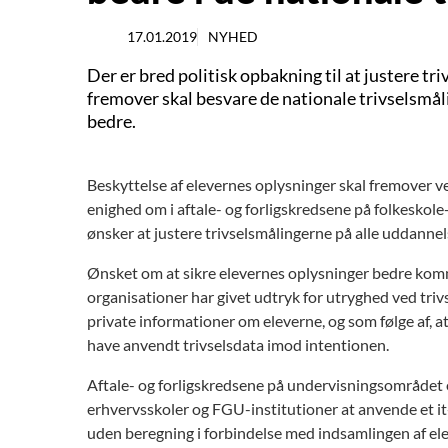
17.01.2019
NYHED
Der er bred politisk opbakning til at justere 
fremover skal besvare de nationale trivselsmål
bedre.
Beskyttelse af elevernes oplysninger skal fremover ve
enighed om i aftale- og forligskredsene på folkesko
ønsker at justere trivselsmålingerne på alle uddanne
Ønsket om at sikre elevernes oplysninger bedre komme
organisationer har givet udtryk for utryghed ved trivs
private informationer om eleverne, og som følge af, 
have anvendt trivselsdata imod intentionen.
Aftale- og forligskredsene på undervisningsområdet er
erhvervsskoler og FGU-institutioner at anvende et it
uden beregning i forbindelse med indsamlingen af ele