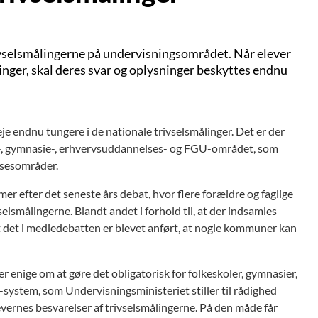
trivselsmålingerne på undervisningsområdet. Når elever
inger, skal deres svar og oplysninger beskyttes endnu
je endnu tungere i de nationale trivselsmålinger. Det er der
le-, gymnasie-, erhvervsuddannelses- og FGU-området, som
lsesområder.
r efter det seneste års debat, hvor flere forældre og faglige
elsmålingerne. Blandt andet i forhold til, at der indsamles
at det i mediedebatten er blevet anført, at nogle kommuner kan
 enige om at gøre det obligatorisk for folkeskoler, gymnasier,
-system, som Undervisningsministeriet stiller til rådighed
vernes besvarelser af trivselsmålingerne. På den måde får