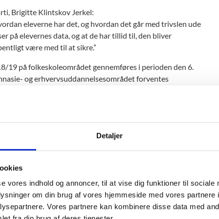
i, Brigitte Klintskov Jerkel:
 hvordan eleverne har det, og hvordan det går med trivslen ude
 på elevernes data, og at de har tillid til, den bliver
entligt være med til at sikre.”
2018/19 på folkeskoleområdet gennemføres i perioden den 6.
gymnasie- og erhvervsuddannelsesområdet forventes
ling på den forberedende grunduddannelse (FGU) forventes
Detaljer
ger
å undervisningsområdet er det besluttet at gennemføre
ookies
se vores indhold og annoncer, til at vise dig funktioner til sociale
steriets it-system til indsamling af elevernes besvarelser
oplysninger om din brug af vores hjemmeside med vores partnere i
ilsvarende brug af et centralt it-system til gymnasie- og
ysepartnere. Vores partnere kan kombinere disse data med andr
eredende grunduddannelse.
et fra din brug af deres tjenester.