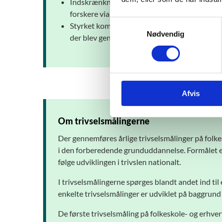
Indskrænkning af tredjeparts adgang til data v
forskere via forskerkonti hos Danmarks Statis
S
Styrket kommunikation om formål og anvendels
Nødvendig
a
der blev gennemført i 2018, hvor blandt ande
m
t
y
k
Afvis
k
e
v
Om trivselsmålingerne
a
Der gennemføres årlige trivselsmålinger på fol
l
i den forberedende grunduddannelse. Formålet er,
g
følge udviklingen i trivslen nationalt.
I trivselsmålingerne spørges blandt andet ind til e
enkelte trivselsmålinger er udviklet på baggrund
De første trivselsmåling på folkeskole- og erh