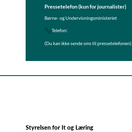
Pressetelefon (kun for journalister)
Børne- og Undervisningsministeriet
Telefon:
+45 22 40 09 30
(Du kan ikke sende sms til pressetelefonen)
Styrelsen for It og Læring