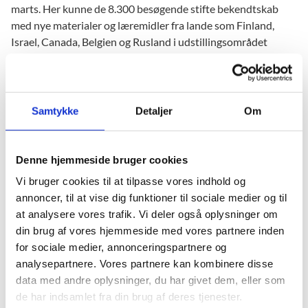
marts. Her kunne de 8.300 besøgende stifte bekendtskab
med nye materialer og læremidler fra lande som Finland,
Israel, Canada, Belgien og Rusland i udstillingsområdet
’EdTech International.’
”Vi skal udbrede kendskabet til Danmarks Læringsfestival, så
det bliver lettere for internationale leverandører at deltage
Samtykke
Detaljer
Om
på Danmarks største læringsmesse, så lærerne fortsat
oplever et varieret udbud af digitale læremidler af høj faglig
og didaktisk kvalitet,” siger undervisningsminister Merete
Denne hjemmeside bruger cookies
Riisager.
Vi bruger cookies til at tilpasse vores indhold og
annoncer, til at vise dig funktioner til sociale medier og til
Om analysen
at analysere vores trafik. Vi deler også oplysninger om
din brug af vores hjemmeside med vores partnere inden
Operate har udarbejdet en analyse for Styrelsen for
for sociale medier, annonceringspartnere og
It og Læring om internationale leverandører af
analysepartnere. Vores partnere kan kombinere disse
digitale læremidler. Den afdækker blandt andet
data med andre oplysninger, du har givet dem, eller som
følgende:
de har indsamlet fra din brug af deres tjenester.