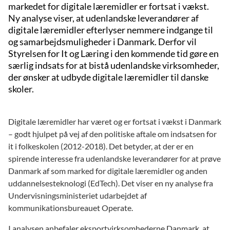
markedet for digitale læremidler er fortsat i vækst.
Ny analyse viser, at udenlandske leverandører af
digitale læremidler efterlyser nemmere indgange til
og samarbejdsmuligheder i Danmark. Derfor vil
Styrelsen for It og Læring i den kommende tid gøre en
særlig indsats for at bistå udenlandske virksomheder,
der ønsker at udbyde digitale læremidler til danske
skoler.
Digitale læremidler har været og er fortsat i vækst i Danmark
– godt hjulpet på vej af den politiske aftale om indsatsen for
it i folkeskolen (2012-2018). Det betyder, at der er en
spirende interesse fra udenlandske leverandører for at prøve
Danmark af som marked for digitale læremidler og anden
uddannelsesteknologi (EdTech). Det viser en ny analyse fra
Undervisningsministeriet udarbejdet af
kommunikationsbureauet Operate.
I analysen anbefaler eksportvirksomhederne Danmark, at