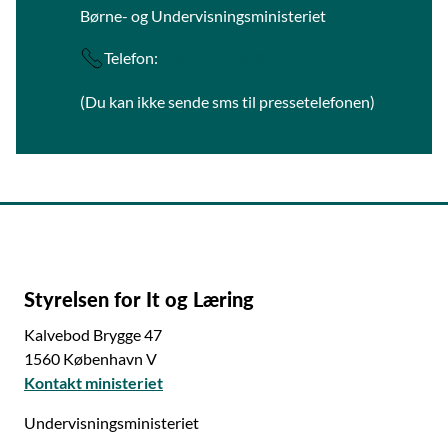
Børne- og Undervisningsministeriet
Telefon:
+45 22 40 09 30
(Du kan ikke sende sms til pressetelefonen)
Styrelsen for It og Læring
Kalvebod Brygge 47
1560 København V
Kontakt ministeriet
Undervisningsministeriet