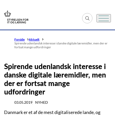
Gå til forsiden
Fold søgefelt ud
Menu
Forside
Aktuelt
Spirende udenlandsk interesse i danske digitale læremidler, men der er
fortsat mange udfordringer
Spirende udenlandsk interesse i
danske digitale læremidler, men
der er fortsat mange
udfordringer
03.05.2019
NYHED
Danmark er et af de mest digitaliserede lande, og