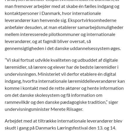
man fremover arbejder med at skabe én fælles indgang og
kontaktpersoner i Danmark, hvor internationale
leverandører kan henvende sig. Eksportvirksomhederne
anbefaler desuden, at man etablerer samarbejdsmuligheder
mellem interesserede pilotkommuner og internationale
leverandører, og at fagmål bliver oversat, så
gennemsigtigheden i det danske uddannelsessystem øges.
’’Vi skal fortsat udvikle kvaliteten og udbuddet af digitale
læremidler, så lærere og elever har de bedste læremidler i
undervisningen. Ministeriet vil derfor etablere én digital
indgang, hvorfra internationale læremiddelleverandører kan
komme i kontakt med de rette aktører og hente information
om det danske skolesystem og få information om
rammevilkår og den danske pædagogiske tradition,” siger
undervisningsminister Merete Riisager.
Arbejdet med at tiltrække internationale leverandører blev
skudt i gang på Danmarks Læringsfestival den 13. og 14.