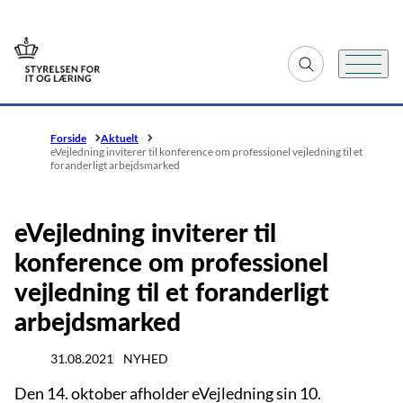
Gå til forsiden
Fold søgefelt ud
Menu
Forside
Aktuelt
eVejledning inviterer til konference om professionel vejledning til et
foranderligt arbejdsmarked
eVejledning inviterer til
konference om professionel
vejledning til et foranderligt
arbejdsmarked
31.08.2021
NYHED
Den 14. oktober afholder eVejledning sin 10.