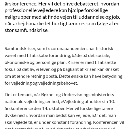
årskonference. Her vil det blive debatteret, hvordan
professionelle vejledere kan hjælpe forskellige
målgrupper med at finde vejen til uddannelse og job,
når arbejdsmarkedet hurtigt ændres som følge af en
stor samfundskrise.
Samfundskriser, som fx coronapandemien, har historisk
været med til at skabe forandring, både på det sociale,
økonomiske og personlige plan. Kriser er med til at sætte
fokus på det liv, vi lever, og på bagkant af krisen kan ønsket
om at ændre retning opstå. Dette ønske kan have betydning
for vejledning og vejledningsbehovet.
Det er temaet, når Børne- og Undervisningsministeriets
nationale vejledningsenhed, eVejledning afholder sin 10.
årskonference den 14. oktober. Her vil forskellige talere
dykke ned i, hvordan man bedst kan vejlede, når det, man
skal vejlede til, er under konstant forandring. Konferencen vil
også sætte fokus på, hvad det er for et arbejdsmarked, vi