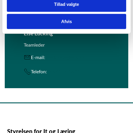
Tillad valgte
Kontakt
Afvis
Else Lücking
Teamleder
E-mail:
else.lucking@stil.dk
Telefon:
+45 41 74 16 02
Styrelsen for It og Læring