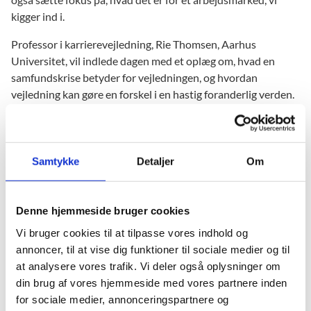
kigger ind i.
Professor i karrierevejledning, Rie Thomsen, Aarhus
Universitet, vil indlede dagen med et oplæg om, hvad en
samfundskrise betyder for vejledningen, og hvordan
vejledning kan gøre en forskel i en hastig foranderlig verden.
Herudover vil Hanne Shapiro, selvstændig rådgiver inden for
analyse og policyrådgivning på uddannelses- og
arbejdsmarkedsområdet, fortælle om virksomhedernes
Samtykke
Detaljer
Om
kompetencebehov. Anna Ilsøe, Københavns Universitet, vil
afrunde dagen med at give et bud på arbejdsmarkedets
organisering og indhold i fremtiden.
Denne hjemmeside bruger cookies
Dagen byder også på en række debatrum, hvor der vil være
Vi bruger cookies til at tilpasse vores indhold og
mulighed for at høre et kort oplæg om vejledning til en
annoncer, til at vise dig funktioner til sociale medier og til
bestemt målgruppe, hvorefter der er mulighed for at stille
at analysere vores trafik. Vi deler også oplysninger om
spørgsmål og debattere vejledning til målgruppen.
din brug af vores hjemmeside med vores partnere inden
for sociale medier, annonceringspartnere og
Konferencen afvikles digitalt.