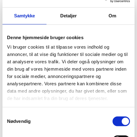
Det betyder blandt andet, at teksterne skal være
Samtykke
Detaljer
Om
markeret rigtigt, så brugere med en skærmlæser kan
få indholdet på en side læst op, samt at indholdet er
læsbart for personer med nedsat syn med passende
Denne hjemmeside bruger cookies
skriftstørrelser og tydelig kontrast mellem farver.
Vi bruger cookies til at tilpasse vores indhold og
Det er Digitaliseringsstyrelsen, der står bag den
annoncer, til at vise dig funktioner til sociale medier og til
konkrete webtilgængelighedsvurdering. Du kan læse
at analysere vores trafik. Vi deler også oplysninger om
mere om webtilgængelighed på
din brug af vores hjemmeside med vores partnere inden
Digitaliseringsstyrelsens hjemmeside:
Om
for sociale medier, annonceringspartnere og
tilgængelig web i det offentlige (digst.dk)
analysepartnere. Vores partnere kan kombinere disse
data med andre oplysninger, du har givet dem, eller som
de har indsamlet fra din brug af deres tjenester.
Seneste nye tiltag på Praktikpladsen.dk
S
Praktikpladsen.dk er et digitalt mødested for elever på
Nødvendig
a
erhvervsskoler og virksomheder, der søger lærlinge.
m
Medarbejdere på erhvervsskoler bruger også
t