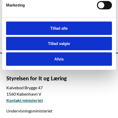
v
Man - fre kl. 8 - 12
Marketing
a
l
g
Skriv til supporten
Tillad alle
Tillad valgte
Afvis
Styrelsen for It og Læring
Kalvebod Brygge 47
1560 København V
Kontakt ministeriet
Undervisningsministeriet