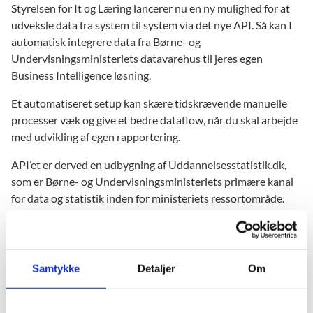
Styrelsen for It og Læring lancerer nu en ny mulighed for at
udveksle data fra system til system via det nye API. Så kan I
automatisk integrere data fra Børne- og
Undervisningsministeriets datavarehus til jeres egen
Business Intelligence løsning.
Et automatiseret setup kan skære tidskrævende manuelle
processer væk og give et bedre dataflow, når du skal arbejde
med udvikling af egen rapportering.
API’et er derved en udbygning af Uddannelsesstatistik.dk,
som er Børne- og Undervisningsministeriets primære kanal
for data og statistik inden for ministeriets ressortområde.
Her kan offentligheden tilgå data og statistikker inden for en
lang række områder relateret til undervisning - eksempelvis
karaktergennemsnit, optagelser og trivselsmålinger.
Samtykke
Detaljer
Om
Kom godt i gang på vores nye side