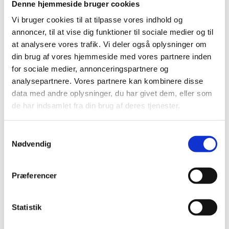
Denne hjemmeside bruger cookies
Vi har oprettet en side, hvor al information om API’et er
samlet. På siden kan du læse om, hvilke data der er til
Vi bruger cookies til at tilpasse vores indhold og
rådighed, diskretionering, dokumentation, bestilling af nøgle
annoncer, til at vise dig funktioner til sociale medier og til
mv. Du kan også finde vejledende eksempler for flere
at analysere vores trafik. Vi deler også oplysninger om
systemer og med vores online værktøj, kan I bygge
din brug af vores hjemmeside med vores partnere inden
forespørgsler hurtigt og nemt.
for sociale medier, annonceringspartnere og
analysepartnere. Vores partnere kan kombinere disse
Du kan finde siden om API'et her
data med andre oplysninger, du har givet dem, eller som
(api.uddannelsesstatistik.dk)
de har indsamlet fra din brug af deres tjenester.
S
Nødvendig
a
m
Kontakt
t
Præferencer
y
k
Statistik Support
k
Statistik
Styrelsen for It og Læring
e