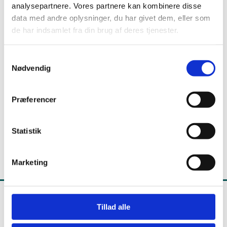
analysepartnere. Vores partnere kan kombinere disse
data med andre oplysninger, du har givet dem, eller som
Kontakt
de har indsamlet fra din brug af deres tjenester.
S
Michael Viskum
Nødvendig
a
Kontorchef
m
t
Præferencer
E-mail:
Michael.Viskum@stil.dk
y
k
Telefon:
+45 89 37 66 14
k
Statistik
e
v
Marketing
a
l
g
Tillad alle