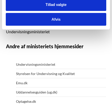
Styrelsen for It og Læring
Tillad valgte
Kalvebod Brygge 47
1560 København V
Afvis
Kontakt ministeriet
Undervisningsministeriet
Andre af ministeriets hjemmesider
Undervisningsministeriet
Styrelsen for Undervisning og Kvalitet
Emu.dk
Uddannelsesguiden (ug.dk)
Optagelse.dk