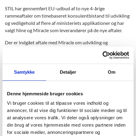
STIL har gennemført EU-udbud af to nye 4-årige
rammeaftaler om timebaseret konsulentbistand til udvikling
og vedligehold af flere af ministeriets applikationer og har
valgt Nine og Miracle som leverandører på de nye aftaler.
Der er indgået aftale med Miracle om udvikling og
vedligehold på forretningsområdet Tilmelding og Optagelse
(TOP-kontrakten), som omfatter applikationerne
Optagelse.dk, Ny Optagelse, KOT-systemet og
Fordelingssystemet.
Samtykke
Detaljer
Om
Der er indgået aftale med Nine om udvikling og vedligehold
på forretningsområdet Infrastruktur og Dataudveksling
Denne hjemmeside bruger cookies
(IDA-kontrakten), som omfatter applikationerne Unilogin,
Vi bruger cookies til at tilpasse vores indhold og
EDUP, Integrationsplatform, Tilslutning, Brugerdatabasen,
annoncer, til at vise dig funktioner til sociale medier og til
Elevadministration, Elevdatabasen og Institutionsregisteret.
at analysere vores trafik. Vi deler også oplysninger om
din brug af vores hjemmeside med vores partnere inden
for sociale medier, annonceringspartnere og