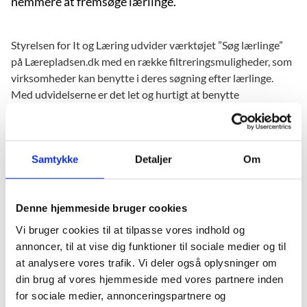
nemmere at fremsøge lærlinge.
Styrelsen for It og Læring udvider værktøjet ”Søg lærlinge”
på Lærepladsen.dk med en række filtreringsmuligheder, som
virksomheder kan benytte i deres søgning efter lærlinge.
Med udvidelserne er det let og hurtigt at benytte
Lærepladsen.dk til at finde den helt rigtige lærling.
Virksomheder kan filtrere deres søgning på parametrene:
Samtykke
Detaljer
Om
Lærepladsønske, herunder mulighed for at afgrænse til
den uddannelse den potentielle lærling er indskrevet på
Erhvervsskole
Denne hjemmeside bruger cookies
Afstand til elevens bopæl i form af postnummer
Vi bruger cookies til at tilpasse vores indhold og
Fritekst
annoncer, til at vise dig funktioner til sociale medier og til
Derudover er visningen af lærlinge i søgeresultatet blevet
at analysere vores trafik. Vi deler også oplysninger om
forbedret, så virksomhederne kan se flere relevante
din brug af vores hjemmeside med vores partnere inden
informationer om den enkelte lærling.
for sociale medier, annonceringspartnere og