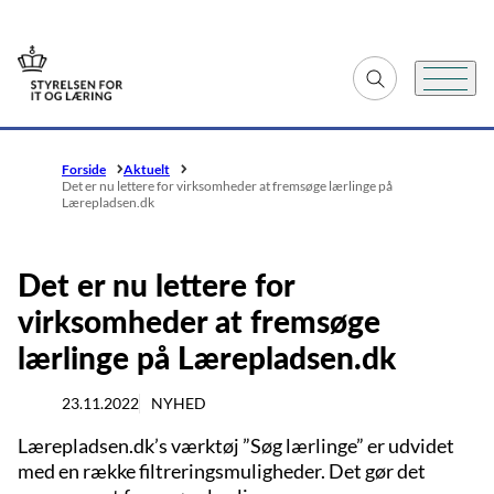
Gå til forsiden
Fold søgefelt ud
Menu
Forside
Aktuelt
Det er nu lettere for virksomheder at fremsøge lærlinge på
Lærepladsen.dk
Det er nu lettere for
virksomheder at fremsøge
lærlinge på Lærepladsen.dk
23.11.2022
NYHED
Lærepladsen.dk’s værktøj ”Søg lærlinge” er udvidet
med en række filtreringsmuligheder. Det gør det