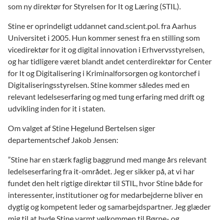
som ny direktør for Styrelsen for It og Læring (STIL).
Stine er oprindeligt uddannet cand.scient.pol. fra Aarhus
Universitet i 2005. Hun kommer senest fra en stilling som
vicedirektør for it og digital innovation i Erhvervsstyrelsen,
og har tidligere været blandt andet centerdirektør for Center
for It og Digitalisering i Kriminalforsorgen og kontorchef i
Digitaliseringsstyrelsen. Stine kommer således med en
relevant ledelseserfaring og med tung erfaring med drift og
udvikling inden for it i staten.
Om valget af Stine Hegelund Bertelsen siger
departementschef Jakob Jensen:
”Stine har en stærk faglig baggrund med mange års relevant
ledelseserfaring fra it-området. Jeg er sikker på, at vi har
fundet den helt rigtige direktør til STIL, hvor Stine både for
interessenter, institutioner og for medarbejderne bliver en
dygtig og kompetent leder og samarbejdspartner. Jeg glæder
mig til at byde Stine varmt velkommen til Børne- og