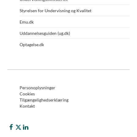
Styrelsen for Undervisning og Kvalitet
Emu.dk
Uddannelsesguiden (ug.dk)
Optagelse.dk
Personoplysninger
Cookies
Tilgængelighedserklæring
Kontakt
Børne- og Undervisningsministeriet på Facebook
Børne- og Undervisningsministeriet på Twitter (X)
Styrelsen for It og Lærings LinkedIn profil (LinkedIn.