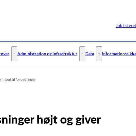
Job i styre
prøver
Administration og infrastruktur
Data
Informationssikke
ejledning - Flere links
Digitale test og prøver - Flere links
Administration og infrastruktur 
Data - Flere links
r input til forbedringer
sninger højt og giver