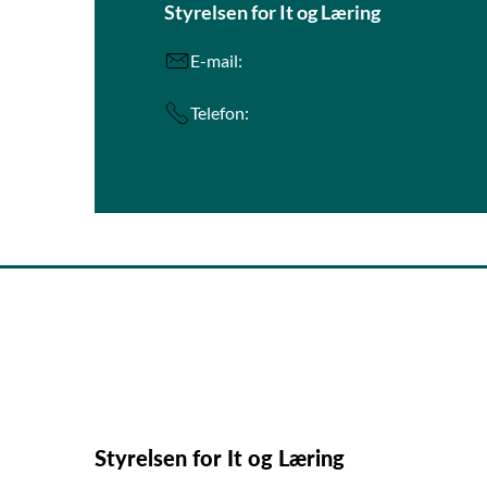
Styrelsen for It og Læring
E-mail:
stil@stil.dk
Telefon:
+45 33 92 50 00
Styrelsen for It og Læring