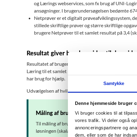
og Lærings webservices, som fx brug af UNI-Login,
ansøgninger. I brugerundersøgelsen bedømte 674 br
Netprøver er et digitalt prøveafviklingssystem, d
stillede skriftlige prøver og større skriftlige o
brugere Netprøver til et samlet resultat på 3,4 (sk
Resultat giver brugbar viden til den vide
Resultatet af brugerundersøgelserne bidrager sammen
Læring til et samlet billede af it-løsningen ved både
har brug for hjælp.
Samtykke
Udvælgelsen af hvilke it-løsninger, der skal undersøg
Denne hjemmeside bruger c
Måling af brugertilfredshed
Vi bruger cookies til at tilpas
vores trafik. Vi deler også 
Til måling af brugertilfredsheden anvendes fire 
annonceringspartnere og anal
løsningen (skala 1-5):
dem, eller som de har indsaml