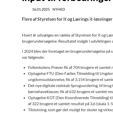
16.01.2025
NYHED
Flere af Styrelsen for It og Lærings it-løsninger
Hvert år udvælges en række af Styrelsen for It og Læ
brugerundersøgelse. Resultatet indgår i udviklingen a
I 2024 blev der foretaget en brugerundersøgelse på s
var følgende:
Folkeskolens Prøver fik af 704 brugere et samlet r
Optagelse FTU (Den Fælles Tilmelding til Ungdom
ungdomsuddannelse, fik af 3.154 brugere et samlet
Det nye digitale redskab Sprogvurdering, til brug 
børnehaveklasser, fik af 632 brugere et samlet res
Optagelse KOT (Den Koordinerede Tilmelding) til
af 322 brugere et samlet resultat på 3,6 (skala 1-5
Tilslutning, som gør det muligt for skoler og virk