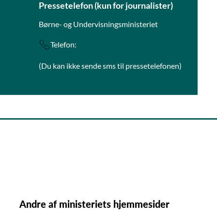
Pressetelefon (kun for journalister)
Børne- og Undervisningsministeriet
Telefon:
+45 22 40 09 30
(Du kan ikke sende sms til pressetelefonen)
Andre af ministeriets hjemmesider