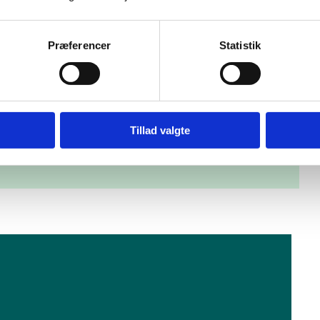
 det
Præferencer
Statistik
ennemsnit, som viser det samlede resultat. Derudover
de fritekst-felt, hvor brugerne kan skrive kommentarer til
t supplement, at brugerne får mulighed for at komme med
Tillad valgte