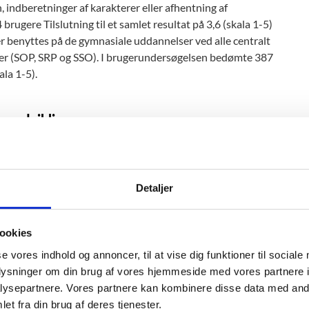
 indberetninger af karakterer eller afhentning af
ugere Tilslutning til et samlet resultat på 3,6 (skala 1-5)
er benyttes på de gymnasiale uddannelser ved alle centralt
pgaver (SOP, SRP og SSO). I brugerundersøgelsen bedømte 387
ala 1-5).
re udvikling
 med henvendelser fra supporten i Styrelsen for It og
 at pege på det brugerne er tilfredse med og på hvor brugerne
Detaljer
es ved hjælp af en brugerundersøgelse i 2025, er i gang.
ookies
se vores indhold og annoncer, til at vise dig funktioner til sociale
oplysninger om din brug af vores hjemmeside med vores partnere i
standardiserede spørgsmål, hvor brugerne vurderer it-
ysepartnere. Vores partnere kan kombinere disse data med andr
et fra din brug af deres tjenester.