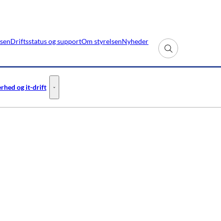
lsen
Driftsstatus og support
Om styrelsen
Nyheder
Fold søgefelt ud
rhed og it-drift
- Flere links
Informationssikkerhed og it-drift - Flere links