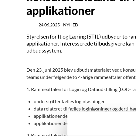
applikationer
24.06.2025
NYHED
Styrelsen for It og Læring (STIL) udbyder to ra
applikationer. Interesserede tilbudsgivere k
udbudssystem.
Den 23. juni 2025 blev udbudsmaterialet vedr. konsule
teams under følgende to 4-årige rammeaftaler offentl
1. Rammeaftalen for Login og Dataudstilling (LOD-ra
understøtter fælles loginløsninger,
data relateret til fælles loginløsninger og dertilh
applikationer der procesunderstøtter et fælles 
applikationer der procesunderstøtter tilladelser t
2. Rammeaftalen for Optagelse og håndtering af Ans