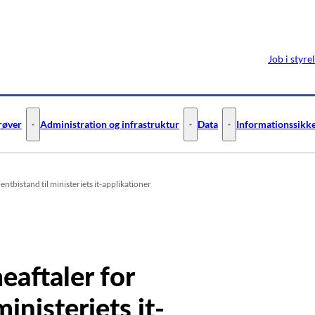
Job i styre
prøver
Administration og infrastruktur
Data
Informationssikke
ejledning - Flere links
Digitale test og prøver - Flere links
Administration og infrastruktur 
Data - Flere links
tbistand til ministeriets it-applikationer
aftaler for
inisteriets it-