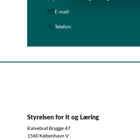
a
l
E-mail:
stil@stil.dk
g
Telefon:
+45 33 92 50 00
Styrelsen for It og Læring
Kalvebod Brygge 47
1560 København V