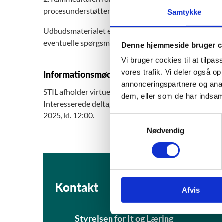
procesunderstøtter ministeriets opgaver vedr. tilmeld
Samtykke
Udbudsmaterialet er tilgængeligt i Kammeradvokaten
eventuelle spørgsmål.
Denne hjemmeside bruger c
Vi bruger cookies til at tilpas
vores trafik. Vi deler også 
Informationsmøde
annonceringspartnere og anal
STIL afholder virtuelt informationsmøde om de to ramme
dem, eller som de har indsaml
Interesserede deltagere tilmelder sig mødet via K
2025, kl. 12:00.
S
Nødvendig
a
m
t
y
k
Kontakt
Afvis
k
e
v
Styrelsen for It og Læring