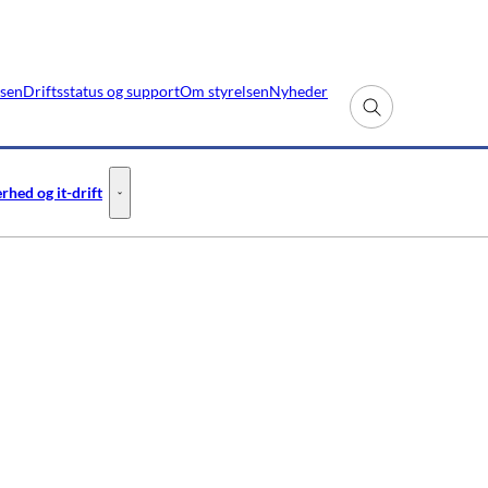
lsen
Driftsstatus og support
Om styrelsen
Nyheder
Fold søgefelt ud
rhed og it-drift
- Flere links
Informationssikkerhed og it-drift - Flere links