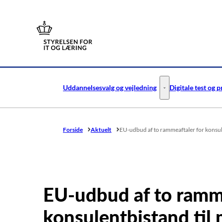
Gå til forsiden
Uddannelsesvalg og vejledning
Digitale test og 
Uddannelsesvalg og v
Forside
Aktuelt
EU-udbud af to rammeaftaler for konsulen
EU-udbud af to ramme
konsulentbistand til m