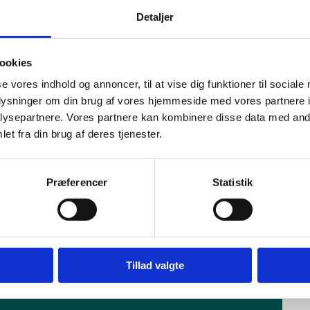
ing, ansøgning, fordeling og optagelse.
Detaljer
s udbudssystem: www.digitaleudbud.dk. Her kan der stilles
ookies
se vores indhold og annoncer, til at vise dig funktioner til sociale
oplysninger om din brug af vores hjemmeside med vores partnere i
ysepartnere. Vores partnere kan kombinere disse data med andr
aftaler tirsdag den 1. juli 2025 fra kl. 12.30 til 13:30.
et fra din brug af deres tjenester.
ammeradvokatens udbudssystem senest mandag den 30. juni
Præferencer
Statistik
Tillad valgte