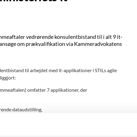
mmeaftaler vedrørende konsulentbistand til i alt 9 it-
an ansøge om prækvalifikation via Kammeradvokatens
ntbistand til arbejdet med it-applikationer i STILs agile
iggjort:
mmeaftalen) omfatter 7 applikationer, der
ørende dataudstilling,
datagrundlag for unges uddannelse og beskæftigelse samt
il at sende eller hente data med STILs webservices.
øgere (OPA-rammeaftalen) omfatter 2 it-applikationer, der