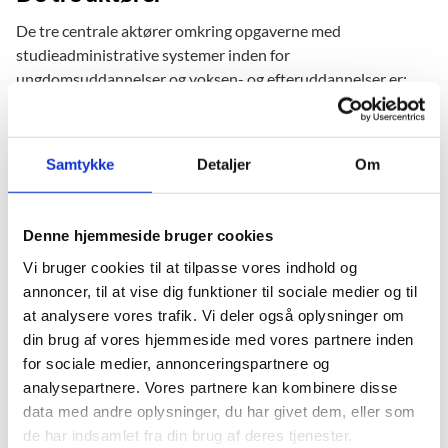
De tre centrale aktører omkring opgaverne med
studieadministrative systemer inden for
ungdomsuddannelser og voksen- og efteruddannelser er:
Uddannelsesinstitutionerne inden for de nævnte
uddannelsesområder
Samtykke
Detaljer
Om
Leverandører af studieadministrative systemer
Undervisningsministeriet.
Uddannelsesinstitutionernes primære fokus er at udbyde og
Denne hjemmeside bruger cookies
administrere uddannelser inden for den gældende
Vi bruger cookies til at tilpasse vores indhold og
lovgivning. Leverandørernes primære opgave er at levere
annoncer, til at vise dig funktioner til sociale medier og til
studieadministrative systemer, der lever op til
at analysere vores trafik. Vi deler også oplysninger om
uddannelsesinstitutionernes og Undervisningsministeriets
din brug af vores hjemmeside med vores partnere inden
krav. Endelig sætter Undervisningsministeriet rammerne for
for sociale medier, annonceringspartnere og
de studieadministrative systemer.
analysepartnere. Vores partnere kan kombinere disse
data med andre oplysninger, du har givet dem, eller som
Undervisningsministeriet stiller blandet andet krav til de
de har indsamlet fra din brug af deres tjenester.
studieadministrative systemer om: