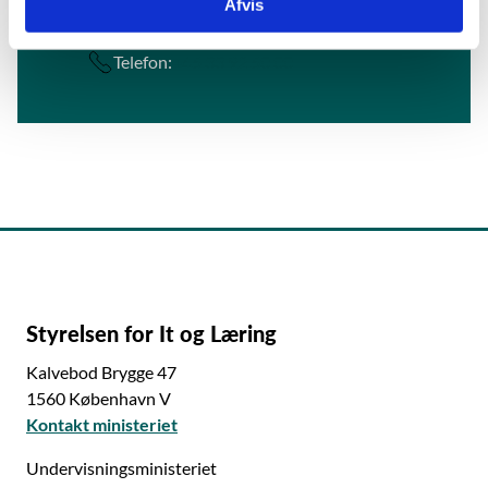
Afvis
E-mail:
stil@stil.dk
Telefon:
+45 33 92 50 00
Styrelsen for It og Læring
Kalvebod Brygge 47
1560 København V
Kontakt ministeriet
Undervisningsministeriet