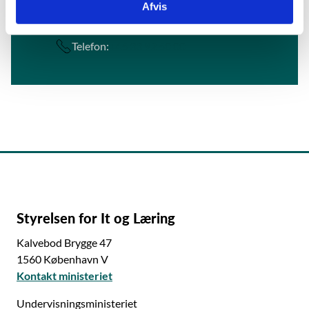
Afvis
E-mail:
stil@stil.dk
Telefon:
+45 33 92 50 00
Styrelsen for It og Læring
Kalvebod Brygge 47
1560 København V
Kontakt ministeriet
Undervisningsministeriet