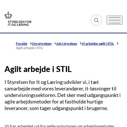
Gå til forsiden
Fold søgefelt ud
Menu
Forside
Om styrelsen
Job i styrelsen
Vi arbejder agilt i STIL
Agilt arbejde i STIL
Agilt arbejde i STIL
I Styrelsen for It og Læring udvikler vi, i tæt
samarbejde med vores leverandører, it-løsninger til
undervisningssektoren. Det sker med udgangspunkt i
agile arbejdsmetoder for at fastholde hurtige
leverancer, som tager udgangspunkt i brugerne.
Vi har arbejdet ud fra agile principper og arbejdsmetoder