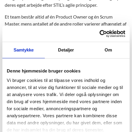
deres eget arbejde efter STIL’s agile principper.
Et team består altid af én Product Owner og én Scrum
Master, mens antallet af de andre roller varierer afhængigt af
opgaverne, som teamet løser. Det enkelte teammedlem vil
typisk have en dyb faglighed inden for et eller flere områder,
eksempelvis forretningsanalyse, test eller udvikling. Det
Samtykke
Detaljer
Om
enkelte teammedlem forventes at anvende et bredere spænd
af kompetencer for, at teamet kan levere mest mulig
forretningsværdi.
Læs mere om rollerne i det agile team her
Denne hjemmeside bruger cookies
(stil.dk).
Vi bruger cookies til at tilpasse vores indhold og
Alle i teamet har et medansvar for at sikre en effektiv og
annoncer, til at vise dig funktioner til sociale medier og til
kvalitetsbevidst tilgang til opgaveløsningen. STIL har mange
at analysere vores trafik. Vi deler også oplysninger om
forretningsdomæner. Det betyder også, at teamet tager
din brug af vores hjemmeside med vores partnere inden
ansvar for at sikre nødvendig koordinering med andre agile
for sociale medier, annonceringspartnere og
teams og fælles funktioner til support, drift, it-sikkerhed og
analysepartnere. Vores partnere kan kombinere disse
økonomistyring.
data med andre oplysninger, du har givet dem, eller som
de har indsamlet fra din brug af deres tjenester.