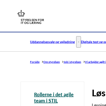
Gå til forsiden
Uddannelsesvalg og vejledning
Digitale test og 
Uddannelsesvalg og v
Forside
Om styrelsen
Job i styrelsen
Vi arbejder agilt 
Løs
Rollerne i det agile
team i STIL
Løsning