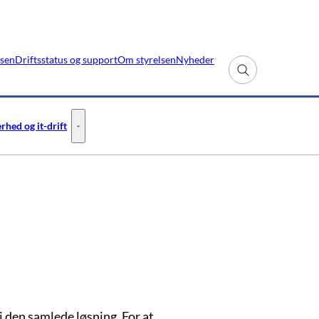
lsen
Driftsstatus og support
Om styrelsen
Nyheder
Fold søgefelt ud
rhed og it-drift
- Flere links
Informationssikkerhed og it-drift - Flere links
 den samlede løsning. For at