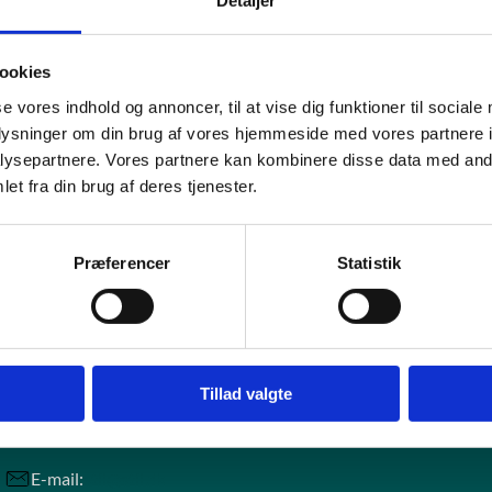
ænke genbrug af komponenter og data, herunder grunddata
ejde best practice retningslinjer for udvikling og er ansvarlig for, a
, at arkitekturforbedringer hænger sammen med forretningens be
ookies
en kontaktflade til STIL’s driftskontorer
se vores indhold og annoncer, til at vise dig funktioner til sociale
age i udviklingsarbejdet sammen med udviklere eksempelvis genn
oplysninger om din brug af vores hjemmeside med vores partnere i
ysepartnere. Vores partnere kan kombinere disse data med andr
arkitekt kan enten være ansat i STIL eller komme fra et eksternt f
et fra din brug af deres tjenester.
Præferencer
Statistik
ntakt
Tillad valgte
Styrelsen for It og Læring
E-mail:
stil@stil.dk