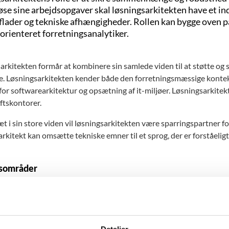
øse sine arbejdsopgaver skal løsningsarkitekten have et ind
lader og tekniske afhængigheder. Rollen kan bygge oven på 
 orienteret forretningsanalytiker.
rkitekten formår at kombinere sin samlede viden til at støtte og sæ
e. Løsningsarkitekten kender både den forretningsmæssige kontekst,
 for softwarearkitektur og opsætning af it-miljøer. Løsningsarkite
iftskontorer.
 i sin store viden vil løsningsarkitekten være sparringspartner fo
rkitekt kan omsætte tekniske emner til et sprog, der er forståeligt
sområder
indgående kendskab til løsningen i sin helhed og sikre, at den 
nke sikkerhed i løsningen fra begyndelsen (privacy-by-design/def
ejde løsningsdesign/løsningsarkitektur både til udvikling af nye l
sterende
Detaljer