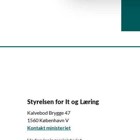
l
g
Styrelsen for It og Læring
Kalvebod Brygge 47
1560 København V
Kontakt ministeriet