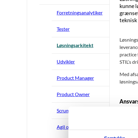
kunne l
Forretningsanalytiker
grænsef
teknisk
Tester
Løsningsa
Løsningsarkitekt
leveranc
practice
Udvikler
STIL’s dr
Med afsæt
Product Manager
løsningsa
Product Owner
Ansvar
Scrum Master
Have 
Indtæ
Agil ordbog i STIL
Udarb
eksi
Samtykke