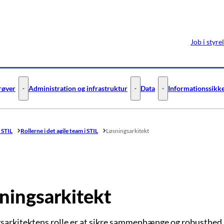
Job i styre
prøver
Administration og infrastruktur
Data
Informationssikke
ejledning - Flere links
Digitale test og prøver - Flere links
Administration og infrastruktur 
Data - Flere links
i STIL
Rollerne i det agile team i STIL
Løsningsarkitekt
ningsarkitekt
sarkitektens rolle er at sikre sammenhænge og robusthed i