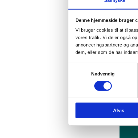
Indt
Udarb
Sikre
Denne hjemmeside bruger c
Have 
Vi bruger cookies til at tilpas
Delt
vores trafik. Vi deler også 
annonceringspartnere og anal
Løsnings
dem, eller som de har indsaml
S
Nødvendig
a
m
t
y
Ko
k
Afvis
k
e
v
a