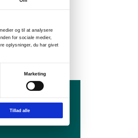
t disse følges
hov
 medier og til at analysere
em review
nden for sociale medier,
e oplysninger, du har givet
irma.
Marketing
Tillad alle