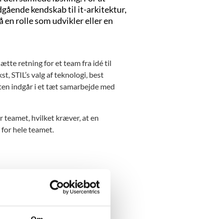
gående kendskab til it-arkitektur,
en rolle som udvikler eller en
tte retning for et team fra idé til
 STIL’s valg af teknologi, best
kten indgår i et tæt samarbejde med
r teamet, hvilket kræver, at en
 for hele teamet.
er sammenhængende og robust
ault)
øsninger og forbedringer til
Om