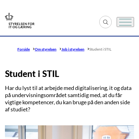
Gå til forsiden
Fold søgefelt ud
Menu
Forside
Om styrelsen
Job i styrelsen
Student i STIL
Student i STIL
Har du lyst til at arbejde med digitalisering, it og data
på undervisningsområdet samtidig med, at du får
vigtige kompetencer, du kan bruge på den anden side
af studiet?