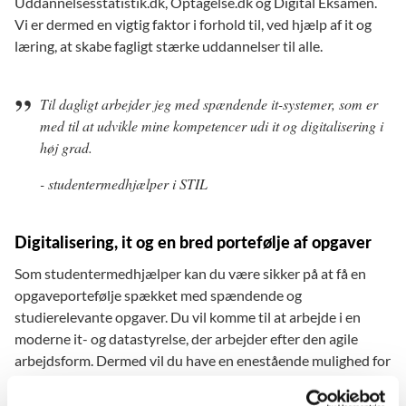
Uddannelsesstatistik.dk, Optagelse.dk og Digital Eksamen.
Vi er dermed en vigtig faktor i forhold til, ved hjælp af it og
læring, at skabe fagligt stærke uddannelser til alle.
Til dagligt arbejder jeg med spændende it-systemer, som er
med til at udvikle mine kompetencer udi it og digitalisering i
høj grad.
- studentermedhjælper i STIL
Digitalisering, it og en bred portefølje af opgaver
Som studentermedhjælper kan du være sikker på at få en
opgaveportefølje spækket med spændende og
studierelevante opgaver. Du vil komme til at arbejde i en
moderne it- og datastyrelse, der arbejder efter den agile
arbejdsform. Dermed vil du have en enestående mulighed for
at udvikle dine kompetencer inden for it og digitalisering. Du
vil samtidig få brugbar erfaring inden for arbejdet i hjertet af