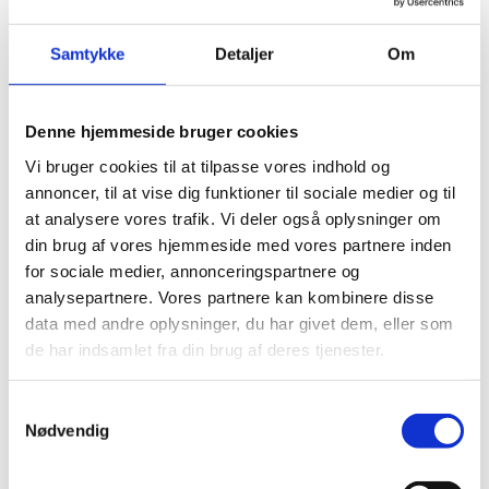
det politiske maskinrum.
Samtykke
Detaljer
Om
Jeg oplever at mine idéer og forslag bliver hørt og taget i
betragtning, og jeg kan se, at de også bliver implementeret i
Denne hjemmeside bruger cookies
praksis.
Vi bruger cookies til at tilpasse vores indhold og
- studentermedhjælper i STIL
annoncer, til at vise dig funktioner til sociale medier og til
at analysere vores trafik. Vi deler også oplysninger om
din brug af vores hjemmeside med vores partnere inden
Fleksibilitet og Frihed
for sociale medier, annonceringspartnere og
analysepartnere. Vores partnere kan kombinere disse
Det er en prioritet i STIL, at studentermedhjælpere kan nyde
data med andre oplysninger, du har givet dem, eller som
godt af både tillid såvel som fleksibilitet. Derfor er vi fleksible
de har indsamlet fra din brug af deres tjenester.
omkring arbejdstiden, så vores studenter har bedst mulig
forudsætning for at koordinere skole, eksamen og arbejde.
Ved siden af dette har du mulighed for at arbejde hjemmefra
S
en gang imellem og når arbejdet tillader det. Som student i
Nødvendig
a
vores styrelse vil arbejdstiden typisk gennemsnitligt være
m
10-15 timer om ugen.
t