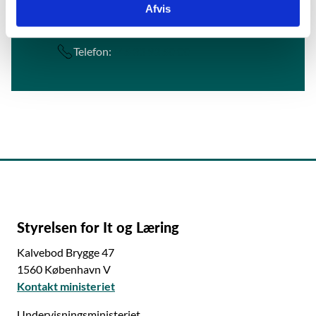
Afvis
E-mail:
stil@stil.dk
Telefon:
+45 33 92 50 00
Styrelsen for It og Læring
Kalvebod Brygge 47
1560 København V
Kontakt ministeriet
Undervisningsministeriet