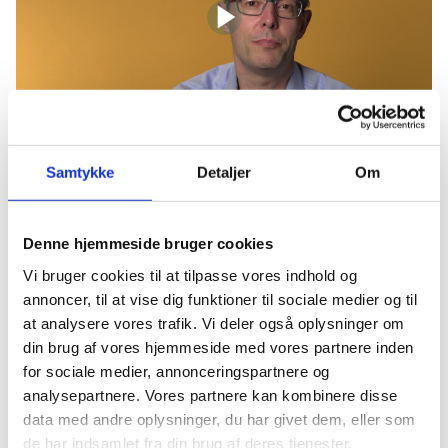
Samtykke
Detaljer
Om
Via viden skabes værdi
Denne hjemmeside bruger cookies
Den viden, som Brian og hans kollegaer har, er med til at
hjælpe mennesker, virksomheder og organisationer videre i
Vi bruger cookies til at tilpasse vores indhold og
deres planer om uddannelse.
annoncer, til at vise dig funktioner til sociale medier og til
at analysere vores trafik. Vi deler også oplysninger om
”Jeg hjælper dem, der kontakter os med at træffe valg, som
din brug af vores hjemmeside med vores partnere inden
gør, at de kan komme videre i deres job, uddannelse og
for sociale medier, annonceringspartnere og
arbejdsliv. Det er et job, som giver mig stor værdi.”
analysepartnere. Vores partnere kan kombinere disse
data med andre oplysninger, du har givet dem, eller som
de har indsamlet fra din brug af deres tjenester.